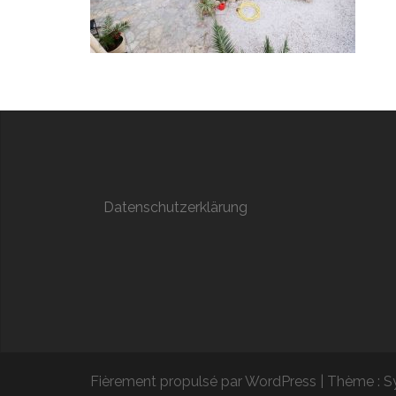
Datenschutzerklärung
Fièrement propulsé par WordPress
|
Thème :
S