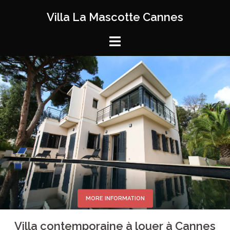
Aller
Villa La Mascotte Cannes
au
contenu
MORE INFORMATION
Villa contemporaine à louer à Cannes