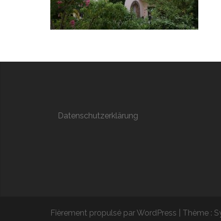
Datenschutzerklärung
Fièrement propulsé par WordPress
|
Thème :
S