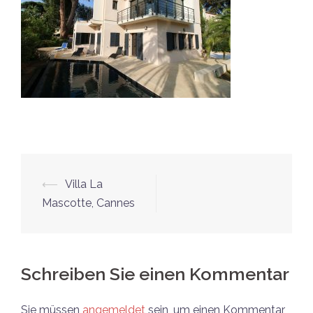
Beitrags-
⟵
Villa La
Navigation
Mascotte, Cannes
Schreiben Sie einen Kommentar
Sie müssen
angemeldet
sein, um einen Kommentar