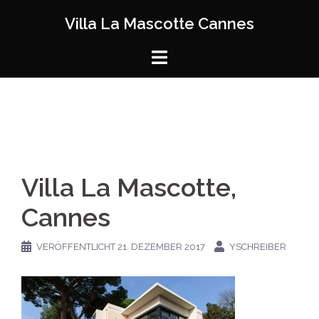
Zum
Villa La Mascotte Cannes
Inhalt
springen
Villa La Mascotte,
Cannes
VERÖFFENTLICHT
21. DEZEMBER 2017
YSCHREIBER