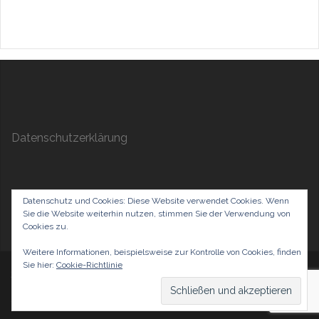
Datenschutzerklärung
Datenschutz und Cookies: Diese Website verwendet Cookies. Wenn
Sie die Website weiterhin nutzen, stimmen Sie der Verwendung von
Cookies zu.
Weitere Informationen, beispielsweise zur Kontrolle von Cookies, finden
Sie hier:
Cookie-Richtlinie
Stolz präsentiert von WordPress
|
Theme:
Sydney
by
aThemes.